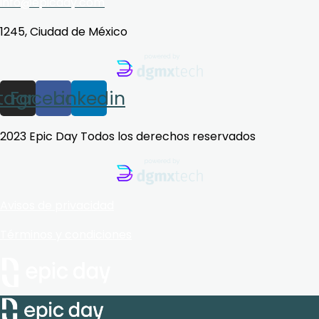
info@epicday.com
1245, Ciudad de México
stagram
Facebook
Linkedin
2023 Epic Day Todos los derechos reservados
Avisos de privacidad
Términos y condiciones