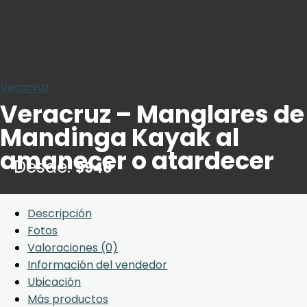
Veracruz
Veracruz – Manglares de
Mandinga Kayak al
amanecer o atardecer
Desde:
$
940
Descripción
Fotos
Valoraciones (0)
Información del vendedor
Ubicación
Más productos