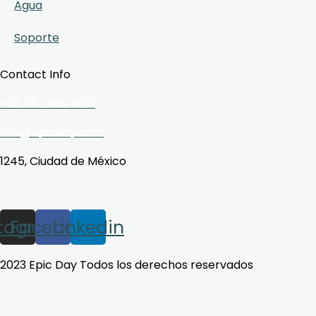
Agua
Soporte
Contact Info
+55 56 2566 0371
info@epicday.com
1245, Ciudad de México
stagram
Facebook
Linkedin
2023 Epic Day Todos los derechos reservados