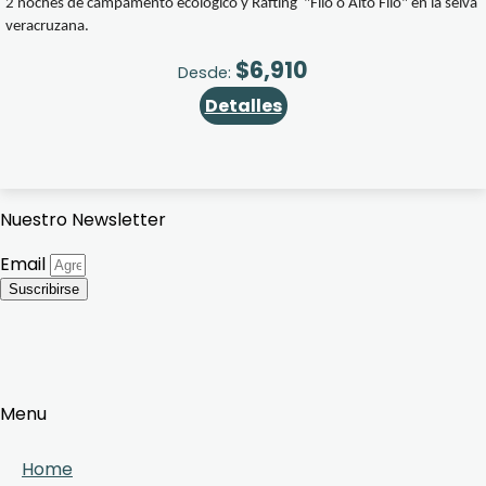
2 noches de campamento ecológico y Rafting "Filo o Alto Filo" en la selva
veracruzana.
$
6,910
Desde:
Detalles
Nuestro Newsletter
Email
Suscribirse
Menu
Home