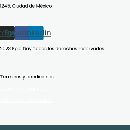
1245, Ciudad de México
stagram
Facebook
Linkedin
2023 Epic Day Todos los derechos reservados
Términos y condiciones
Avisos de privacidad
Política de reembolsos