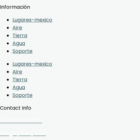
Información
Lugares-mexico
Aire
Tierra
Agua
Soporte
Lugares-mexico
Aire
Tierra
Agua
Soporte
Contact Info
+55 56 2566 0371
info@epicday.com