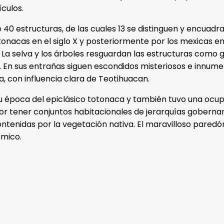
ículos.
0 estructuras, de las cuales 13 se distinguen y encuadr
nacas en el siglo X y posteriormente por los mexicas en e
La selva y los árboles resguardan las estructuras como 
. En sus entrañas siguen escondidos misteriosos e innume
 con influencia clara de Teotihuacan.
su época del epiclásico totonaca y también tuvo una ocu
 por tener conjuntos habitacionales de jerarquías gobern
ntenidas por la vegetación nativa. El maravilloso paredón
émico.