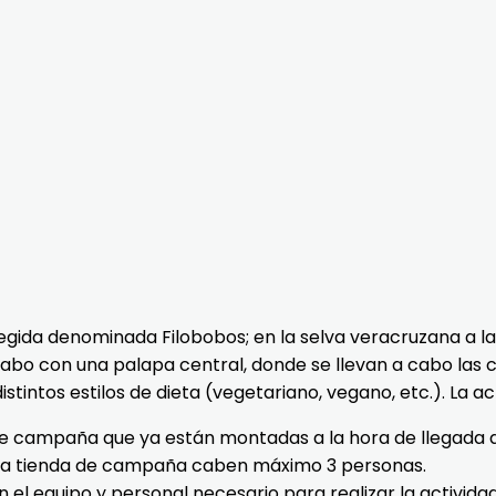
da denominada Filobobos; en la selva veracruzana a las o
bo con una palapa central, donde se llevan a cabo las c
intos estilos de dieta (vegetariano, vegano, etc.). La act
 de campaña que ya están montadas a la hora de llegada
cada tienda de campaña caben máximo 3 personas.
 el equipo y personal necesario para realizar la actividad