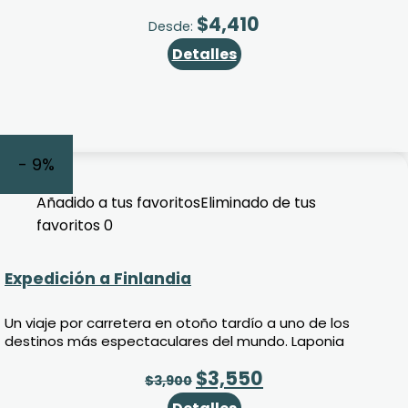
$
4,410
Desde:
Detalles
- 9%
Añadido a tus favoritos
Eliminado de tus
favoritos
0
Expedición a Finlandia
Un viaje por carretera en otoño tardío a uno de los
destinos más espectaculares del mundo. Laponia
$
3,550
$
3,900