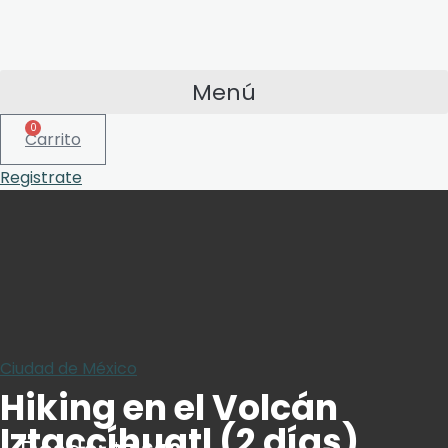
Menú
0
Carrito
Registrate
Ciudad de México
Hiking en el Volcán
Iztaccíhuatl (2 días)