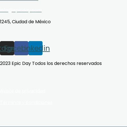
info@epicday.com
1245, Ciudad de México
stagram
Facebook
Linkedin
2023 Epic Day Todos los derechos reservados
Avisos de privacidad
Términos y condiciones