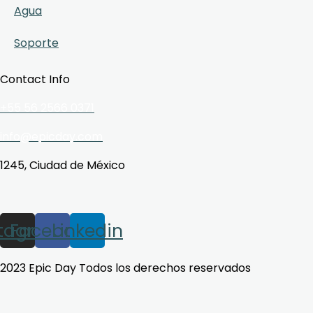
Agua
Soporte
Contact Info
+55 56 2566 0371
info@epicday.com
1245, Ciudad de México
stagram
Facebook
Linkedin
2023 Epic Day Todos los derechos reservados