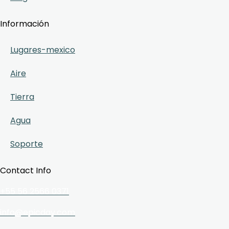
Información
Lugares-mexico
Aire
Tierra
Agua
Soporte
Contact Info
+55 56 2566 0371
info@epicday.com