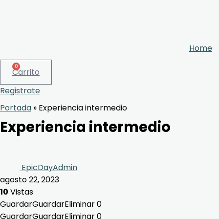
Home
0
Carrito
Registrate
Portada
»
Experiencia intermedio
Experiencia intermedio
EpicDayAdmin
agosto 22, 2023
10
Vistas
Guardar
Guardar
Eliminar
0
Guardar
Guardar
Eliminar
0