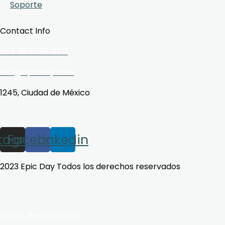
Soporte
Contact Info
+55 56 2566 0371
info@epicday.com
1245, Ciudad de México
stagram
Facebook
Linkedin
2023 Epic Day Todos los derechos reservados
Avisos de privacidad