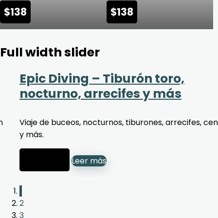
$
138
$
138
Full width slider
Epic Diving – Tiburón toro,
nocturno, arrecifes y más
n
Viaje de buceos, nocturnos, tiburones, arrecifes, ce
y más.
$
20,000
Leer más
1
2
3