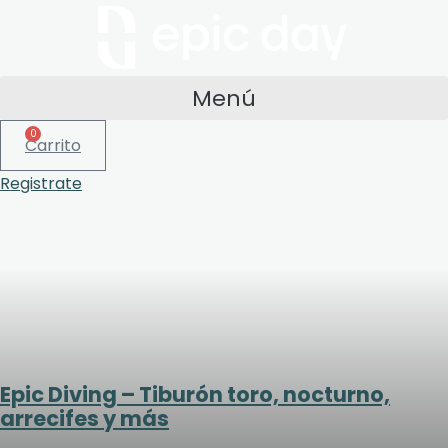
Menú
0
Carrito
Registrate
Epic Diving – Tiburón toro, nocturno,
arrecifes y más