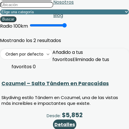
Nosotros
Blog
Buscar
Radio
100
km
2
2
Mostrando los 2 resultados
Añadido a tus
Orden por defecto
favoritos
Eliminado de tus
favoritos
0
Cozumel – Salto Tándem en Paracaídas
Skydiving estilo Tándem en Cozumel, una de las vistas
más increíbles e impactantes que existe.
$
5,852
Desde:
Detalles