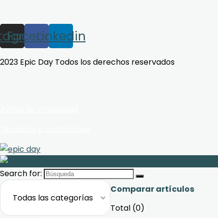
stagram
Facebook
Linkedin
2023 Epic Day Todos los derechos reservados
Avisos de privacidad
Términos y condiciones
Search for:
Comparar artículos
Todas las categorías
Total (
0
)