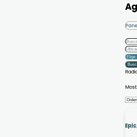
A
Panel
Busc
Radi
Most
Epic