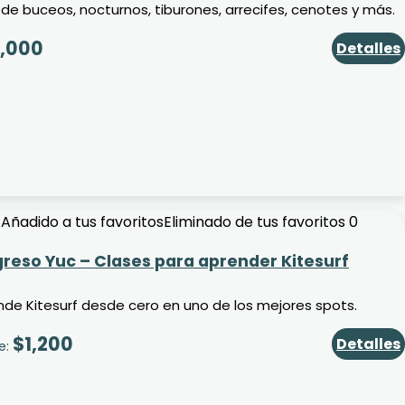
 de buceos, nocturnos, tiburones, arrecifes, cenotes y más.
,000
Detalles
Añadido a tus favoritos
Eliminado de tus favoritos
0
reso Yuc – Clases para aprender Kitesurf
de Kitesurf desde cero en uno de los mejores spots.
$
1,200
Detalles
e: