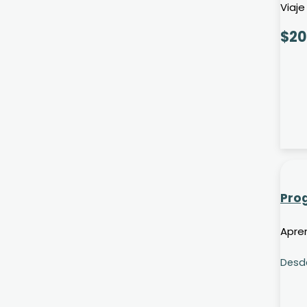
Viaje
$
20
Prog
Apren
Desd