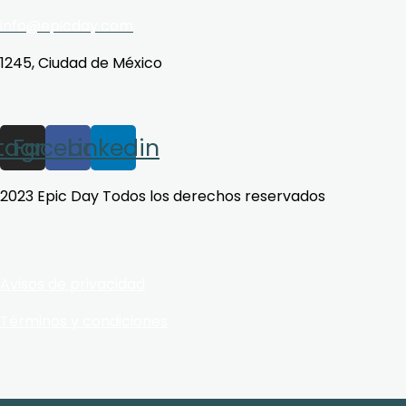
info@epicday.com
1245, Ciudad de México
stagram
Facebook
Linkedin
2023 Epic Day Todos los derechos reservados
Avisos de privacidad
Términos y condiciones