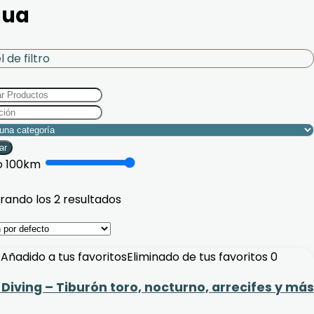
gua
 de filtro
ar
o
100
km
rando los 2 resultados
Añadido a tus favoritos
Eliminado de tus favoritos
0
 Diving – Tiburón toro, nocturno, arrecifes y más