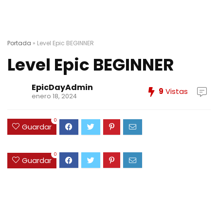
Portada
»
Level Epic BEGINNER
Level Epic BEGINNER
EpicDayAdmin
9
Vistas
enero 18, 2024
0
Guardar
0
Guardar