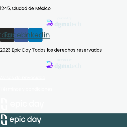
1245, Ciudad de México
stagram
Facebook
Linkedin
2023 Epic Day Todos los derechos reservados
Avisos de privacidad
Términos y condiciones