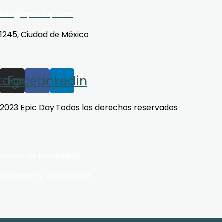
info@epicday.com
1245, Ciudad de México
stagram
Facebook
Linkedin
2023 Epic Day Todos los derechos reservados
Avisos de privacidad
Términos y condiciones