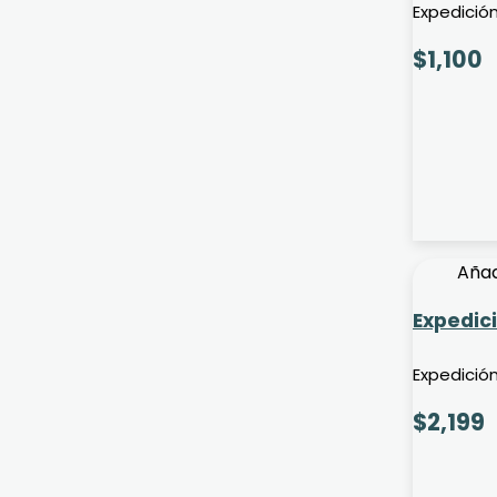
Expedición
$
1,100
Añad
Expedic
Expedició
$
2,199