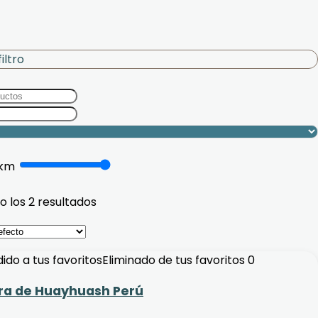
iltro
km
2
2
 los 2 resultados
ido a tus favoritos
Eliminado de tus favoritos
0
era de Huayhuash Perú