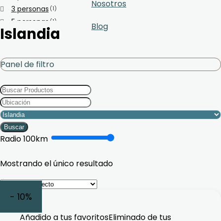
Nosotros
3 personas
(1)
5 personas
(1)
Blog
Islandia
6 personas
(1)
7 personas
(1)
8 personas
(1)
Panel de filtro
Buscar
Radio
100
km
Mostrando el único resultado
- 10%
Añadido a tus favoritos
Eliminado de tus