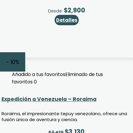
$
2,900
Desde:
Detalles
- 10%
Añadido a tus favoritos
Eliminado de tus
favoritos
0
Expedición a Venezuela – Roraima
Roraima, el impresionante tepuy venezolano, ofrece una
fusión única de aventura y ciencia.
$
3,130
$
3,475