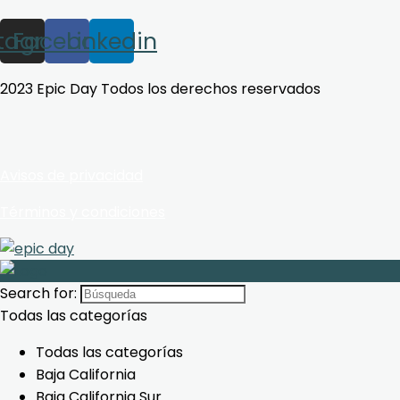
stagram
Facebook
Linkedin
2023 Epic Day Todos los derechos reservados
Avisos de privacidad
Términos y condiciones
Search for:
Todas las categorías
Todas las categorías
Baja California
Baja California Sur