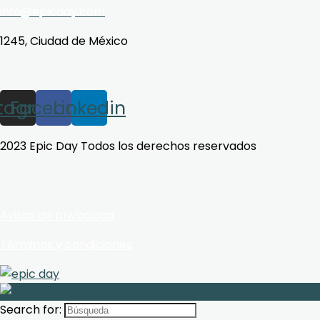
info@epicday.com
1245, Ciudad de México
stagram
Facebook
Linkedin
2023 Epic Day Todos los derechos reservados
Avisos de privacidad
Términos y condiciones
Search for: