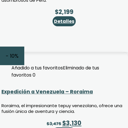
asombrosos de Perú.
$
2,199
Detalles
- 10%
Añadido a tus favoritos
Eliminado de tus
favoritos
0
Expedición a Venezuela – Roraima
Roraima, el impresionante tepuy venezolano, ofrece una
fusión única de aventura y ciencia.
$
3,130
$
3,475